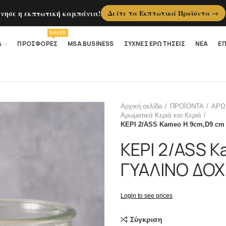
ίνησε η εκπτωτική καμπάνια!
Δείτε τα Εκπτωτικά Προϊόντα →
SALES
Α
ΠΡΟΣΦΟΡΕΣ
MSA BUSINESS
ΣΥΧΝΕΣ ΕΡΩΤΗΣΕΙΣ
ΝΕΑ
ΕΠ
Αρχική σελίδα
ΠΡΟΪΟΝΤΑ
ΑΡΩ
Αρωματικά Κεριά και Κεριά
ΚΕΡΙ 2/ASS Kameo H 9cm,D9 c
ΚΕΡΙ 2/ASS 
ΓΥΑΛΙΝΟ ΔΟΧ
Login to see prices
Σύγκριση