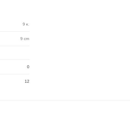
9 κ.
9 cm
0
12