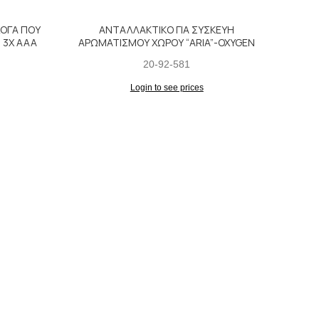
ΛΟΓΑ ΠΟΥ
ΑΝΤΑΛΛΑΚΤΙΚΟ ΓΙΑ ΣΥΣΚΕΥΗ
 3Χ ΑΑΑ
ΑΡΩΜΑΤΙΣΜΟΥ ΧΩΡΟΥ “ARIA”-OXYGEN
20-92-581
Login to see prices
ΣΠΑ
ΣΥ