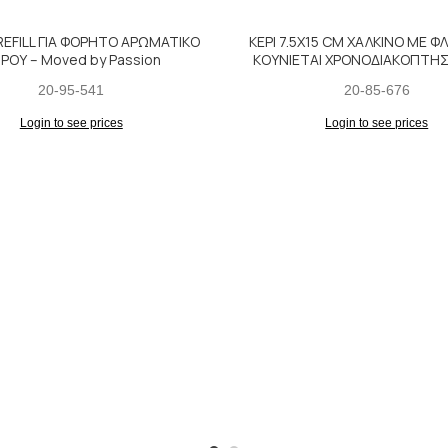
EFILL ΓΙΑ ΦΟΡΗΤΟ ΑΡΩΜΑΤΙΚΟ
ΚΕΡΙ 7.5Χ15 CM ΧΑΛΚΙΝΟ ΜΕ Φ
ΡΟΥ – Moved by Passion
ΚΟΥΝΙΕΤΑΙ ΧΡΟΝΟΔΙΑΚΟΠΤΗΣ
20-95-541
20-85-676
Login to see prices
Login to see prices