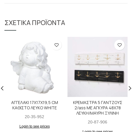
ΣΧΕΤΙΚΆ ΠΡΟΪΌΝΤΑ
ΑΓΓΕΛΑΚΙ 17Χ17Χ19,5 CM
ΚΡΕΜΑΣΤΡΑ 5 ΓΑΝΤΖΟΥΣ
ΚΑΘΙΣΤΟ ΛΕΥΚΟ WHITE
2/ass ΜΕ ΑΓΚΥΡΑ 48Χ78
ΛΕΥΚΗ/ΜΑΥΡΗ ΞΥΛΙΝΗ
20-35-952
20-87-906
Login to see prices
Login to see prices