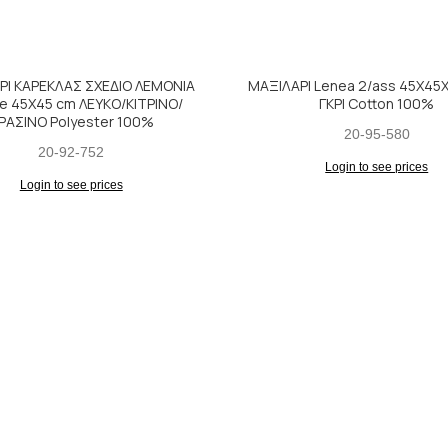
ΡΙ ΚΑΡΕΚΛΑΣ ΣΧΕΔΙΟ ΛΕΜΟΝΙΑ
ΜΑΞΙΛΑΡΙ Lenea 2/ass 45Χ45Χ
ne 45Χ45 cm ΛΕΥΚΟ/ΚΙΤΡΙΝΟ/
ΓΚΡΙ Cotton 100%
ΡΑΣΙΝΟ Polyester 100%
20-95-580
20-92-752
Login to see prices
Login to see prices