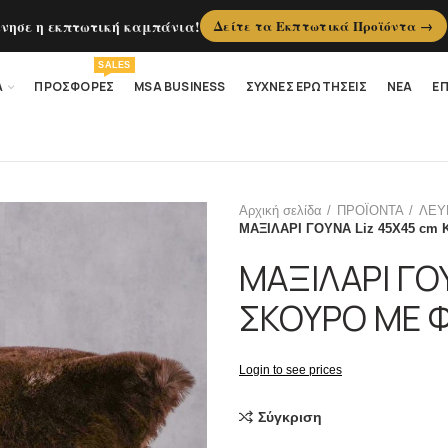
ίνησε η εκπτωτική καμπάνια!
Δείτε τα Εκπτωτικά Προϊόντα →
SALES
Α
ΠΡΟΣΦΟΡΕΣ
MSA BUSINESS
ΣΥΧΝΕΣ ΕΡΩΤΗΣΕΙΣ
ΝΕΑ
ΕΠ
Αρχική σελίδα
ΠΡΟΪΟΝΤΑ
ΛΕΥ
ΜΑΞΙΛΑΡΙ ΓΟΥΝΑ Liz 45Χ45 c
ΜΑΞΙΛΑΡΙ ΓΟ
ΣΚΟΥΡΟ ΜΕ 
Login to see prices
Σύγκριση