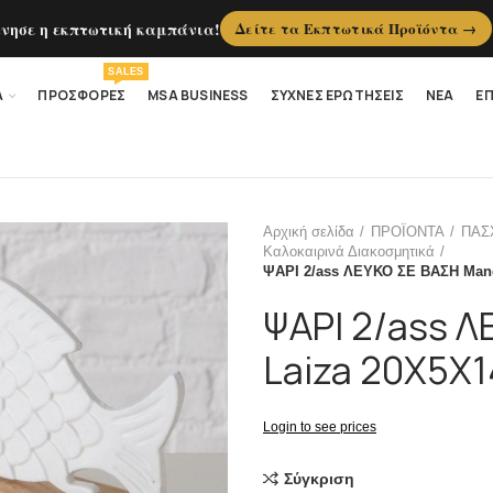
ίνησε η εκπτωτική καμπάνια!
Δείτε τα Εκπτωτικά Προϊόντα →
SALES
Α
ΠΡΟΣΦΟΡΕΣ
MSA BUSINESS
ΣΥΧΝΕΣ ΕΡΩΤΗΣΕΙΣ
ΝΕΑ
ΕΠ
Αρχική σελίδα
ΠΡΟΪΟΝΤΑ
ΠΑΣ
Καλοκαιρινά Διακοσμητικά
ΨΑΡΙ 2/ass ΛΕΥΚΟ ΣΕ ΒΑΣΗ Man
ΨΑΡΙ 2/ass 
Laiza 20X5X
Login to see prices
Σύγκριση