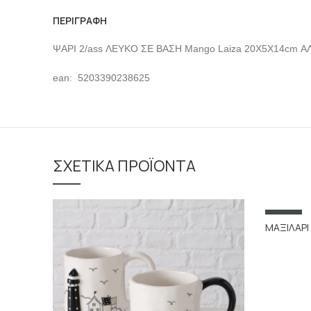
ΠΕΡΙΓΡΑΦΉ
ΨΑΡΙ 2/ass ΛΕΥΚΟ ΣΕ ΒΑΣΗ Mango Laiza 20X5X14cm 
ean: 5203390238625
ΣΧΕΤΙΚΆ ΠΡΟΪΌΝΤΑ
SALE
ΜΑΞΙΛΑΡΙ 