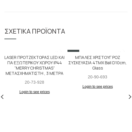
ΣΧΕΤΙΚΆ ΠΡΟΪΌΝΤΑ
SALE
LASER ΠΡΟΤΖΕΚΤΟΡΑΣ LED KAI
ΜΠΑΛΕΣ ΧΡΙΣΤΟΥΓ ΡΟΖ
ΓΙΑ ΕΞΩΤΕΡΙΚΟΥ ΧΩΡΟΥ IP44
ΣΥΣΚΕΥΑΣΙΑ 4ΤΜΧ Ball D10cm,
“MERRY CHRISTMAS”
Glass
ΜΕΤΑΣΧΗΜΑΤΙΣΤΗ , 3 ΜΕΤΡΑ
20-90-693
20-73-928
Login to see prices
Login to see prices