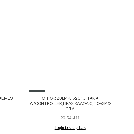
SALE
AL MESH
CH-G-320LM-8 320ΦΩΤΑΚΙΑ
W/CONTROLLER,ΠΡΑΣ.ΚΑΛΩΔΙΟ,ΠΟΛΧΡ.Φ
ΩΤΑ
20-54-411
Login to see prices