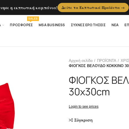
ίνησε η εκπτωτική καμπάνια!
Δείτε τα Εκπτωτικά Προϊόντα →
SALES
Α
ΠΡΟΣΦΟΡΕΣ
MSA BUSINESS
ΣΥΧΝΕΣ ΕΡΩΤΗΣΕΙΣ
ΝΕΑ
ΕΠ
Αρχική σελίδα
ΠΡΟΪΟΝΤΑ
ΧΡΙ
ΦΙΟΓΚΟΣ ΒΕΛΟΥΔΟ ΚΟΚΚΙΝΟ 30
ΦΙΟΓΚΟΣ ΒΕ
30x30cm
Login to see prices
Σύγκριση