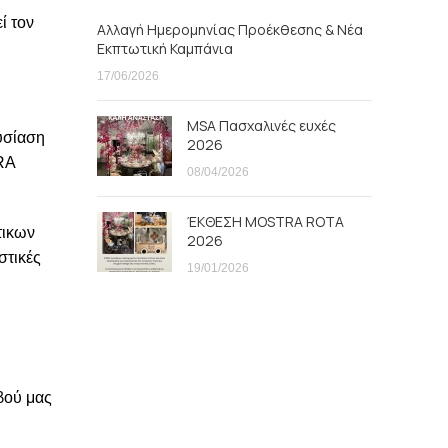
ί τον
Αλλαγή Ημερομηνίας Προέκθεσης & Νέα
Εκπτωτική Καμπάνια
17/06/2026
MSA Πασχαλινές ευχές
υσίαση
2026
RA
08/04/2026
ΈΚΘΕΣΗ MOSTRA ROTA
τικων
2026
στικές
19/01/2026
βού μας