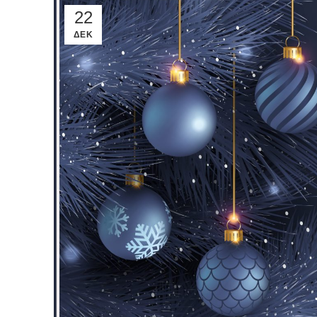
22
ΔΕΚ