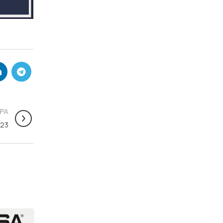
ΡΑ
023
06