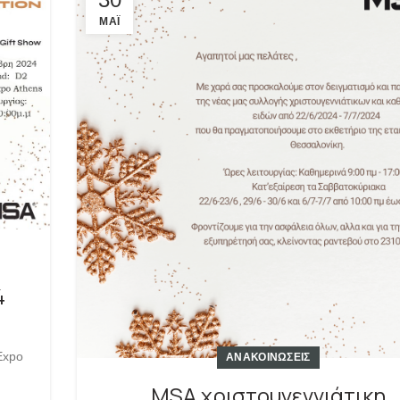
ΜΆΙ
4
Expo
ΑΝΑΚΟΙΝΩΣΕΙΣ
MSA χριστουγεννιάτικη