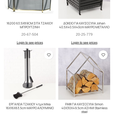
16200 63,5X89CM ΣΙΤΑ ΤΖΑΚΙΟΥ
ΔΟΧΕΙΟ ΓΙΑ ΚΑΥΣΟΞΥΛΑ Johan
ΜΠΡΟΥΤΖΙΝΗ
40,5Χ40,5Χ40cm ΜΑΥΡΟ ΜΕΤΑΛΛΟ
20-67-504
20-25-779
Login to see prices
Login to see prices
ΕΡΓΑΛΕΙΑ ΤΖΑΚΙΟΥ 4τμχ Mika
ΡΑΦΙ ΓΙΑ ΚΑΥΣΟΞΥΛΑ Simon
16Χ16Χ63,5cm ΜΑΥΡΟ ΑΛΟΥΜΙΝΙΟ
40Χ30Χ49,5cm ΑΣΗΜΙ Stainless
steel