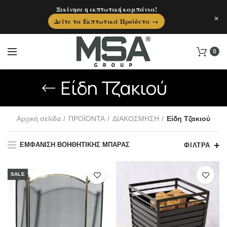
Ξεκίνησε η εκπτωτική καμπάνια!
×
Δείτε τα Εκπτωτικά Προϊόντα →
0
Είδη Τζακιού
Αρχική σελίδα
ΠΡΟΪΟΝΤΑ
ΔΙΑΚΟΣΜΗΣΗ
Είδη Τζακιού
ΕΜΦΆΝΙΣΗ ΒΟΗΘΗΤΙΚΉΣ ΜΠΆΡΑΣ
ΦΊΛΤΡΑ
SALE