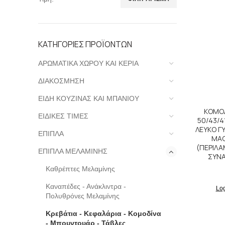
Ελάχιστη
Μέγιστη
τιμή
τιμή
ΚΑΤΗΓΟΡΙΕΣ ΠΡΟΪΟΝΤΩΝ
ΑΡΩΜΑΤΙΚΑ ΧΩΡΟΥ ΚΑΙ ΚΕΡΙΑ
ΔΙΑΚΟΣΜΗΣΗ
ΕΙΔΗ ΚΟΥΖΙΝΑΣ ΚΑΙ ΜΠΑΝΙΟΥ
ΚΟΜΟΔ
ΕΙΔΙΚΕΣ ΤΙΜΕΣ
50/43/4
ΛΕΥΚΟ Γ
ΕΠΙΠΛΑ
MAG
(ΠΕΡΙΛ
ΕΠΙΠΛΑ ΜΕΛΑΜΙΝΗΣ
ΣΥΝ
Καθρέπτες Μελαμίνης
Καναπέδες - Ανάκλιντρα -
Log
Πολυθρόνες Μελαμίνης
Κρεβάτια - Κεφαλάρια - Κομοδίνα
- Μπουντουάρ - Τάβλες