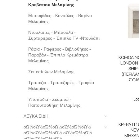
Κρεβατιού Μελαμίνης
Μπουφέδες - Κονσόλες - Βιτρίνα
Μελαμίνης
Ντουλάπες - Μπαούλα -
Συρταριέρες - Έπιπλο TV -Ντουλάπι
Ράφια - Ραφιέρες - Βιβλιοθήκες -
Παραβάν - Έπιπλο Κρεμάστρα
ΚΟΜΟΔΙΝΟ
Μελαμίνης
LONDON 0
SHIP
Σετ επίπλων Μελαμίνης
(ΠΕΡΙΛ
ΣΥΝ
Τραπέζια - Τραπεζαρίες - Γραφεία
Μελαμίνης
Υποπόδια - Σκαμπώ -
Log
Παπουτσοθήκη Μελαμίνης
ΛΕΥΚΑ ΕΙΔΗ
ΚΡΕΒΑΤΙ 1
οΏ½οΏ½οΏ½οΏ½οΏ½οΏ½οΏ½
NEW
οΏ½οΏ½οΏ½οΏ½ οΏ½οΏ½οΏ½
ΜΗΧΑΝ
οΏ½οΏ½οΏ½οΏ½