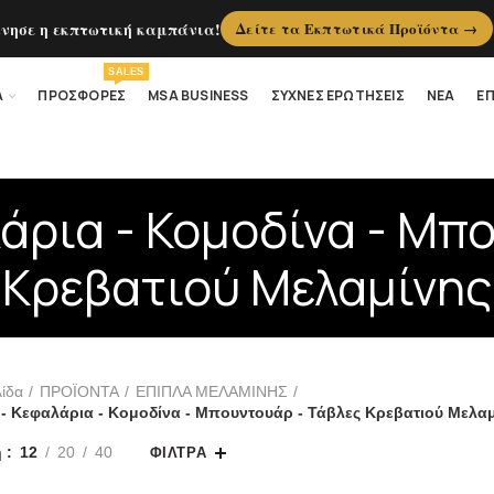
ίνησε η εκπτωτική καμπάνια!
Δείτε τα Εκπτωτικά Προϊόντα →
SALES
Α
ΠΡΟΣΦΟΡΕΣ
MSA BUSINESS
ΣΥΧΝΕΣ ΕΡΩΤΗΣΕΙΣ
ΝΕΑ
ΕΠ
άρια - Κομοδίνα - Μπ
Κρεβατιού Μελαμίνης
λίδα
ΠΡΟΪΟΝΤΑ
ΕΠΙΠΛΑ ΜΕΛΑΜΙΝΗΣ
 - Κεφαλάρια - Κομοδίνα - Μπουντουάρ - Τάβλες Κρεβατιού Μελα
η
12
20
40
ΦΊΛΤΡΑ