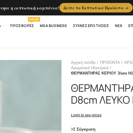
ίνησε η εκπτωτική καμπάνια!
Δείτε τα Εκπτωτικά Προϊόντα →
SALES
Α
ΠΡΟΣΦΟΡΕΣ
MSA BUSINESS
ΣΥΧΝΕΣ ΕΡΩΤΗΣΕΙΣ
ΝΕΑ
ΕΠ
Αρχική σελίδα
ΠΡΟΪΟΝΤΑ
ΑΡΩ
Αρωματικά Ηλεκτρικά
ΘΕΡΜΑΝΤΗΡΑΣ ΚΕΡΙΟΥ 3/ass H
ΘΕΡΜΑΝΤΗΡΑΣ
D8cm ΛΕΥΚΟ
Login to see prices
Σύγκριση