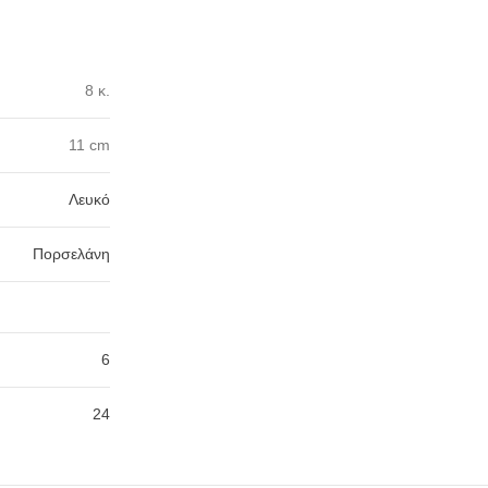
8 κ.
11 cm
Λευκό
Πορσελάνη
6
24