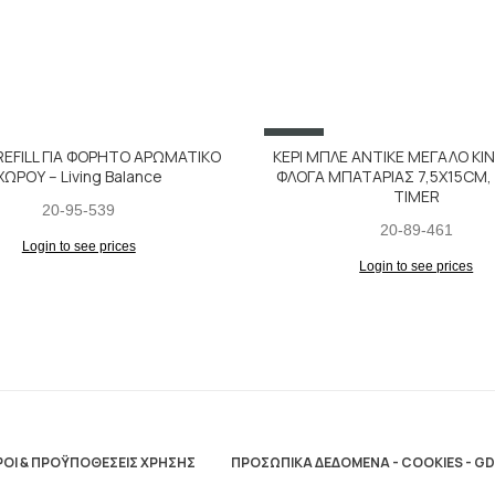
SALE
EFILL ΓΙΑ ΦΟΡΗΤΟ ΑΡΩΜΑΤΙΚΟ
ΚΕΡΙ ΜΠΛΕ ΑΝΤΙΚΕ ΜΕΓΑΛΟ Κ
ΧΩΡΟΥ – Living Balance
ΦΛΟΓΑ ΜΠΑΤΑΡΙΑΣ 7,5X15CM, 
TIMER
20-95-539
20-89-461
Login to see prices
Login to see prices
ΟΙ & ΠΡΟΫΠΟΘΕΣΕΙΣ ΧΡΗΣΗΣ
ΠΡΟΣΩΠΙΚΑ ΔΕΔΟΜΕΝΑ - COOKIES - G