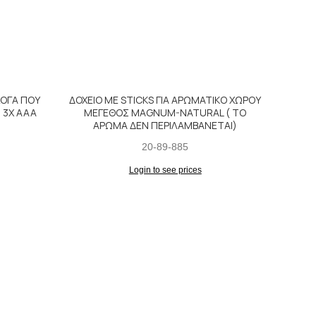
ΛΟΓΑ ΠΟΥ
ΔΟΧΕΙΟ ΜΕ STICKS ΓΙΑ ΑΡΩΜΑΤΙΚΟ ΧΩΡΟΥ
 3Χ ΑΑΑ
ΜΕΓΕΘΟΣ MAGNUM-NATURAL ( ΤΟ
ΑΡΩΜΑ ΔΕΝ ΠΕΡΙΛΑΜΒΑΝΕΤΑΙ)
20-89-885
Login to see prices
JASM