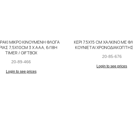
ΘΡΑΚΙ ΜΙΚΡΟ ΚΙΝΟΥΜΕΝΗ ΦΛΟΓΑ
ΚΕΡΙ 7.5Χ15 CM ΧΑΛΚΙΝΟ ΜΕ Φ
ΙΑΣ 7,5X10CM 3 X AAA, 6/18H
ΚΟΥΝΙΕΤΑΙ ΧΡΟΝΟΔΙΑΚΟΠΤΗΣ
TIMER / GIFTBOX
20-85-676
20-89-466
Login to see prices
Login to see prices