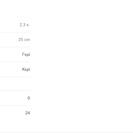
2,3 κ.
25 cm
Γκρί
Κερί
0
24