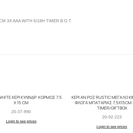
M 3X AAA WITH 6/18H TIMER B.O.T.
HITE ΚΕΡΙ ΚΥΛΙΝΔΡ. ΚΟΡΜΟΣ 7,5
ΚΕΡΙ ΑΝ.ΡΟΖ RUSTIC ΜΕΓΑΛΟ 
Χ 15 CM
ΦΛΟΓΑ ΜΠΑΤΑΡΙΑΣ 7,5X15CM 
TIMER/GIFTBOX
20-37-990
20-92-223
Login to see prices
Login to see prices