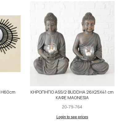
SALE
5 H60cm
ΚΗΡΟΠΗΓΙΟ ASS/2 BUDDHA 26Χ25Χ41 cm
15
ΚΑΦΕ MAGNESIA
20-79-764
Login to see prices