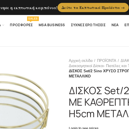
ίνησε η εκπτωτική καμπάνια!
Δείτε τα Εκπτωτικά Προϊόντα →
SALES
Α
ΠΡΟΣΦΟΡΕΣ
MSA BUSINESS
ΣΥΧΝΕΣ ΕΡΩΤΗΣΕΙΣ
ΝΕΑ
ΕΠ
Αρχική σελίδα
ΠΡΟΪΟΝΤΑ
ΔΙΑ
Διακοσμητικοί Δίσκοι- Πιατέλες και 
ΔΙΣΚΟΣ Set/2 Sino ΧΡΥΣΟ ΣΤΡ
ΜΕΤΑΛΛΙΚΟ
ΔΙΣΚΟΣ Set/
ΜΕ ΚΑΘΡΕΠΤ
H5cm ΜΕΤΑΛ
Login to see prices