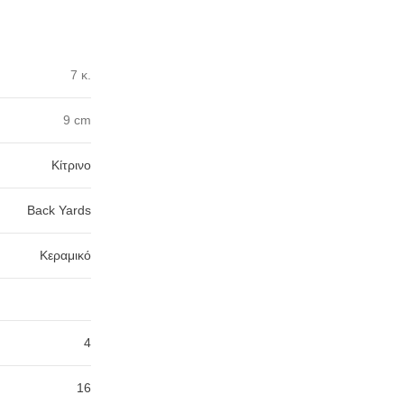
7 κ.
9 cm
Κίτρινο
Back Yards
Κεραμικό
4
16