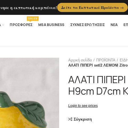
ίνησε η εκπτωτική καμπάνια!
Δείτε τα Εκπτωτικά Προϊόντα →
SALES
Α
ΠΡΟΣΦΟΡΕΣ
MSA BUSINESS
ΣΥΧΝΕΣ ΕΡΩΤΗΣΕΙΣ
ΝΕΑ
ΕΠ
Αρχική σελίδα
ΠΡΟΪΟΝΤΑ
ΕΙΔ
ΑΛΑΤΙ ΠΙΠΕΡΙ set/2 ΛΕΜΟΝΙ Zit
ΑΛΑΤΙ ΠΙΠΕΡΙ
H9cm D7cm 
Login to see prices
Σύγκριση