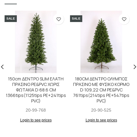
SALE
SALE
150cm ΔΕΝΤΡΟ SLIM ΕΛΑΤΗ
180CM ΔΕΝΤΡΟ ΟΛΥΜΠΟΣ
ΠΡΑΣΙΝΟ PE&PVC ΧΩΡΙΣ
ΠΡΑΣΙΝΟ ΜΕ ΦΥΣΙΚΟ ΚΟΡΜΟ
ΦΩΤΑΚΙΑ D:68.6 CM
D:109,22 CM PE&PVC
1366tips(1125tips PE+241tips
761tips(214tips PE+547tips
PVC)
PVC)
20-99-768
20-90-525
Login to see prices
Login to see prices