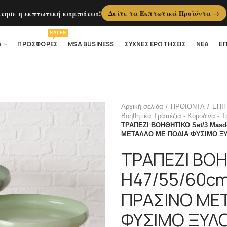
ίνησε η εκπτωτική καμπάνια!
Δείτε τα Εκπτωτικά Προϊόντα →
SALES
Α
ΠΡΟΣΦΟΡΕΣ
MSA BUSINESS
ΣΥΧΝΕΣ ΕΡΩΤΗΣΕΙΣ
ΝΕΑ
ΕΠ
Αρχική σελίδα
ΠΡΟΪΟΝΤΑ
ΕΠΙ
Βοηθητικά Τραπέζια - Κομοδίνα - 
ΤΡΑΠΕΖΙ ΒΟΗΘΗΤΙΚΟ Set/3 Masdo
ΜΕΤΑΛΛΟ ΜΕ ΠΟΔΙΑ ΦΥΣΙΜΟ Ξ
ΤΡΑΠΕΖΙ ΒΟΗ
H47/55/60cm
ΠΡΑΣΙΝΟ ΜΕ
ΦΥΣΙΜΟ ΞΥΛ