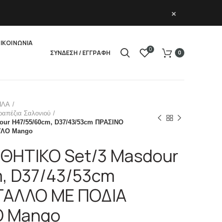
×
ΙΚΟΙΝΩΝΙΑ
0
ΣΥΝΔΕΣΗ / ΕΓΓΡΑΦΗ
0
ΠΛΑ
Τραπέζια Σαλονιού
ur H47/55/60cm, D37/43/53cm ΠΡΑΣΙΝΟ
ΥΛΟ Mango
ΘΗΤΙΚΟ Set/3 Masdour
, D37/43/53cm
ΤΑΛΛΟ ΜΕ ΠΟΔΙΑ
Ο Mango