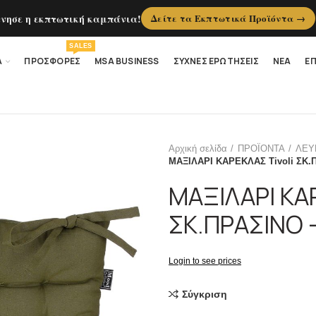
ίνησε η εκπτωτική καμπάνια!
Δείτε τα Εκπτωτικά Προϊόντα →
SALES
Α
ΠΡΟΣΦΟΡΕΣ
MSA BUSINESS
ΣΥΧΝΕΣ ΕΡΩΤΗΣΕΙΣ
ΝΕΑ
ΕΠ
Αρχική σελίδα
ΠΡΟΪΟΝΤΑ
ΛΕΥ
ΜΑΞΙΛΑΡΙ ΚΑΡΕΚΛΑΣ Tivoli ΣΚ.
ΜΑΞΙΛΑΡΙ ΚΑΡ
ΣΚ.ΠΡΑΣΙΝΟ 
Login to see prices
Σύγκριση