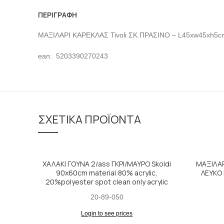
ΠΕΡΙΓΡΑΦΉ
ΜΑΞΙΛΑΡΙ ΚΑΡΕΚΛΑΣ Tivoli ΣΚ.ΠΡΑΣΙΝΟ – L45xw45xh5cm
ean: 5203390270243
ΣΧΕΤΙΚΆ ΠΡΟΪΌΝΤΑ
ΧΑΛΑΚΙ ΓΟΥΝΑ 2/ass ΓΚΡΙ/ΜΑΥΡΟ Skoldi
ΜΑΞΙΛΑΡ
90x60cm material:80% acrylic,
ΛΕΥΚΟ 
20%polyester spot clean only acrylic
20-89-050
Login to see prices