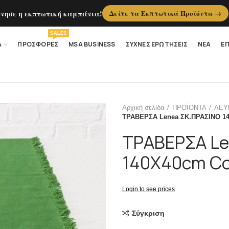
ίνησε η εκπτωτική καμπάνια!
Δείτε τα Εκπτωτικά Προϊόντα →
SALES
Α
ΠΡΟΣΦΟΡΕΣ
MSA BUSINESS
ΣΥΧΝΕΣ ΕΡΩΤΗΣΕΙΣ
ΝΕΑ
ΕΠ
Αρχική σελίδα
ΠΡΟΪΟΝΤΑ
ΛΕΥ
ΤΡΑΒΕΡΣΑ Lenea ΣΚ.ΠΡΑΣΙΝΟ 14
ΤΡΑΒΕΡΣΑ Le
140Χ40cm Co
Login to see prices
Σύγκριση