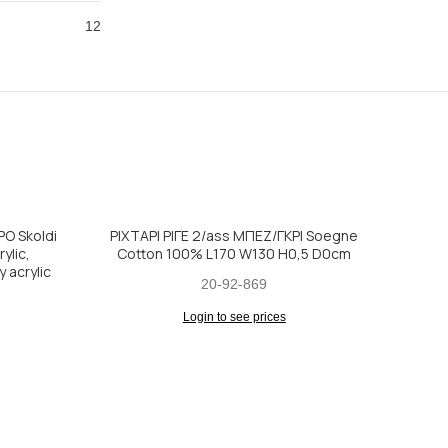
12
ΡΟ Skoldi
ΡΙΧΤΑΡΙ ΡΙΓΕ 2/ass ΜΠΕΖ/ΓΚΡΙ Soegne
ylic,
Cotton 100% L170 W130 H0,5 D0cm
 acrylic
20-92-869
Login to see prices