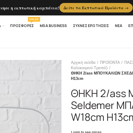
ίνησε η εκπτωτική καμπάνια!
Δείτε τα Εκπτωτικά Προϊόντα →
SALES
Α
ΠΡΟΣΦΟΡΕΣ
MSA BUSINESS
ΣΥΧΝΕΣ ΕΡΩΤΗΣΕΙΣ
ΝΕΑ
ΕΠ
Αρχική σελίδα
ΠΡΟΪΟΝΤΑ
ΠΑΣ
Καλοκαιρινό Τραπέζι
ΘΗΚΗ 2/ass ΜΠΟΥΚΑΛΙΩΝ ΣΧΕΔΙ
H13cm
ΘΗΚΗ 2/ass 
Seldemer ΜΠ
W18cm H13c
Login to see prices