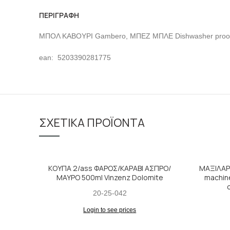
ΠΕΡΙΓΡΑΦΉ
ΜΠΟΛ ΚΑΒΟΥΡΙ Gambero, ΜΠΕΖ ΜΠΛΕ Dishwasher proo
ean: 5203390281775
ΣΧΕΤΙΚΆ ΠΡΟΪΌΝΤΑ
ΚΟΥΠΑ 2/ass ΦΑΡΟΣ/ΚΑΡΑΒΙ ΑΣΠΡΟ/
ΜΑΞΙΛΑΡ
ΜΑΥΡΟ 500ml Vinzenz Dolomite
machin
c
20-25-042
Login to see prices