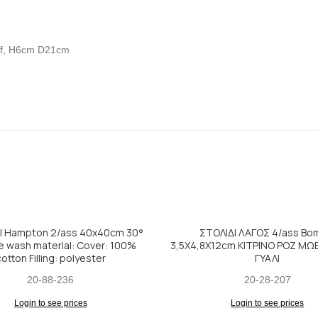
f, H6cm D21cm
Ι Hampton 2/ass 40x40cm 30°
ΣΤΟΛΙΔΙ ΛΑΓΟΣ 4/ass B
e wash material: Cover: 100%
3,5Χ4,8Χ12cm ΚΙΤΡΙΝΟ ΡΟΖ ΜΩ
otton Filling: polyester
ΓΥΑΛΙ
20-88-236
20-28-207
Login to see prices
Login to see prices