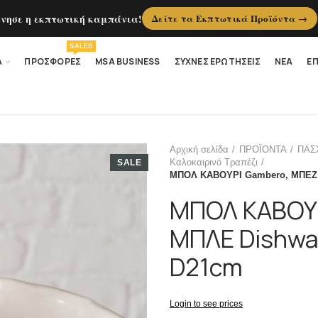
ίνησε η εκπτωτική καμπάνια!
Δείτε τα Εκπτωτικά Προϊόντα →
SALES
Α
ΠΡΟΣΦΟΡΕΣ
MSA BUSINESS
ΣΥΧΝΕΣ ΕΡΩΤΗΣΕΙΣ
ΝΕΑ
ΕΠ
Αρχική σελίδα
ΠΡΟΪΟΝΤΑ
ΠΑΣ
Καλοκαιρινό Τραπέζι
SALE
ΜΠΟΛ ΚΑΒΟΥΡΙ Gambero, ΜΠΕΖ 
ΜΠΟΛ ΚΑΒΟΥΡ
ΜΠΛΕ Dishwa
D21cm
Login to see prices