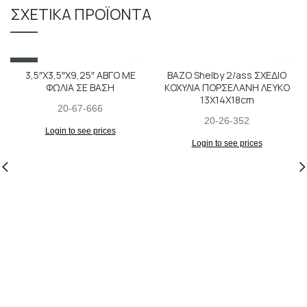
ΣΧΕΤΙΚΆ ΠΡΟΪΌΝΤΑ
SALE
3,5″X3,5″X9,25″ ΑΒΓΟ ΜΕ
ΒΑΖΟ Shelby 2/ass ΣΧΕΔΙΟ
ΦΩΛΙΑ ΣΕ ΒΑΣΗ
ΚΟΧΥΛΙΑ ΠΟΡΣΕΛΑΝΗ ΛΕΥΚΟ
13Χ14Χ18cm
20-67-666
20-26-352
Login to see prices
Login to see prices