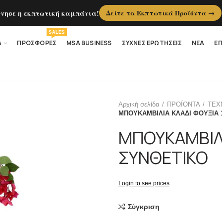
ίνησε η εκπτωτική καμπάνια!
Δείτε τα Εκπτωτικά Προϊόντα →
SALES
Α
ΠΡΟΣΦΟΡΕΣ
MSA BUSINESS
ΣΥΧΝΕΣ ΕΡΩΤΗΣΕΙΣ
ΝΕΑ
ΕΠ
Αρχική σελίδα
ΠΡΟΪΟΝΤΑ
ΤΕΧ
ΜΠΟΥΚΑΜΒΙΛΙΑ ΚΛΑΔΙ ΦΟΥΞΙΑ 
ΜΠΟΥΚΑΜΒΙΛΙ
ΣΥΝΘΕΤΙΚΟ
Login to see prices
Σύγκριση