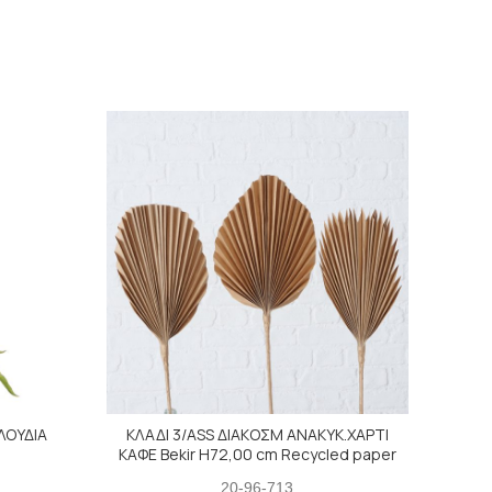
ΛΟΥΔΙΑ
ΚΛΑΔΙ 3/ASS ΔΙΑΚΟΣΜ ΑΝΑΚΥΚ.ΧΑΡΤΙ
ΒΡΥΑ
ΚΑΦΕ Bekir H72,00 cm Recycled paper
20-96-713