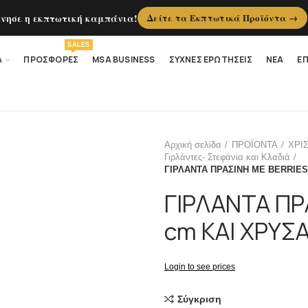
ίνησε η εκπτωτική καμπάνια!
Δείτε τα Εκπτωτικά Προϊόντα →
SALES
Α
ΠΡΟΣΦΟΡΕΣ
MSA BUSINESS
ΣΥΧΝΕΣ ΕΡΩΤΗΣΕΙΣ
ΝΕΑ
ΕΠ
Αρχική σελίδα
ΠΡΟΪΟΝΤΑ
ΧΡΙ
Γιρλάντες- Στεφάνια και Κλαδιά
ΓΙΡΛΑΝΤΑ ΠΡΑΣΙΝΗ ΜΕ BERRIES
ΓΙΡΛΑΝΤΑ ΠΡ
cm ΚΑΙ ΧΡΥΣ
Login to see prices
Σύγκριση