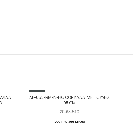
SALE
SALE
ΑΜΙΔΑ
AF-665-RM-Ν-HG COP ΚΛΑΔΙ ΜΕ ΠΟΥΛΙΕΣ
Ο
95 CM
20-68-510
Login to see prices