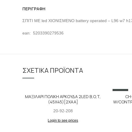
ΠΕΡΙΓΡΑΦΉ
ΣΠΙΤΙ ΜΕ led ΧΙΟΝΙΣΜΕΝΟ battery operated – L96 w7 h1
ean: 5203390279536
ΣΧΕΤΙΚΆ ΠΡΟΪΌΝΤΑ
SALE
ΜΑΞΙΛΑΡΙ ΠΟΛΙΚΗ ΑΡΚΟΥΔΑ 2LED B,O,T,
CH
(45X45)[2XAA]
W/CONTR
20-92-208
Login to see prices