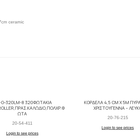
7cm ceramic
-G-320LM-8 320ΦΩΤΑΚΙΑ
ΚΟΡΔΕΛΑ 4,5 CM Χ 5Μ ΠΥΡ
OLLER,ΠΡΑΣ.ΚΑΛΩΔΙΟ,ΠΟΛΧΡ.Φ
ΧΡΙΣΤΟΥΓΕΝΝΑ – ΛΕΥΚ
ΩΤΑ
20-76-215
20-54-411
Login to see prices
Login to see prices