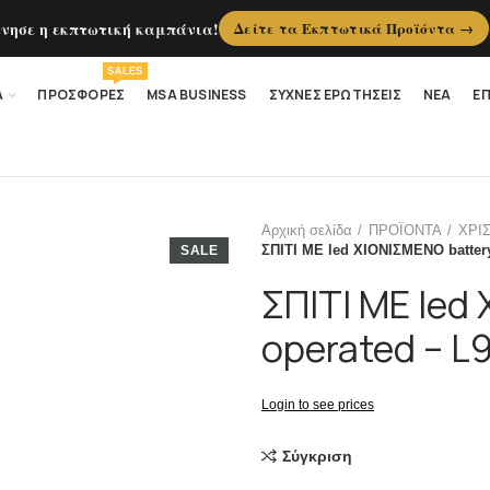
ίνησε η εκπτωτική καμπάνια!
Δείτε τα Εκπτωτικά Προϊόντα →
SALES
Α
ΠΡΟΣΦΟΡΕΣ
MSA BUSINESS
ΣΥΧΝΕΣ ΕΡΩΤΗΣΕΙΣ
ΝΕΑ
ΕΠ
Αρχική σελίδα
ΠΡΟΪΟΝΤΑ
ΧΡΙ
ΣΠΙΤΙ ΜΕ led ΧΙΟΝΙΣΜΕΝΟ batter
SALE
ΣΠΙΤΙ ΜΕ led
operated – L
Login to see prices
Σύγκριση