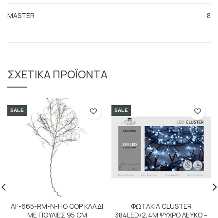
MASTER
8
ΣΧΕΤΙΚΆ ΠΡΟΪΌΝΤΑ
SALE
SALE
AF-665-RM-Ν-HG COP ΚΛΑΔΙ
ΦΩΤΑΚΙΑ CLUSTER
ΜΕ ΠΟΥΛΙΕΣ 95 CM
384LED/2,4M ΨΥΧΡΟ ΛΕΥΚΟ –