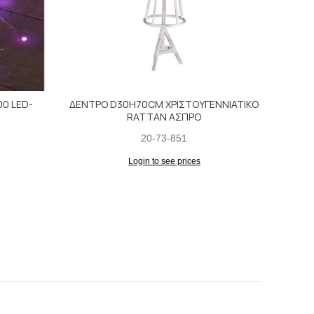
0 LED-
ΔΕΝΤΡΟ D30H70CM ΧΡΙΣΤΟΥΓΕΝΝΙΑΤΙΚΟ
ΦΩΤΑ
)
RATTAN ΑΣΠΡΟ
ΛΕΥΚ
ΜΕΤΑ
20-73-851
Login to see prices