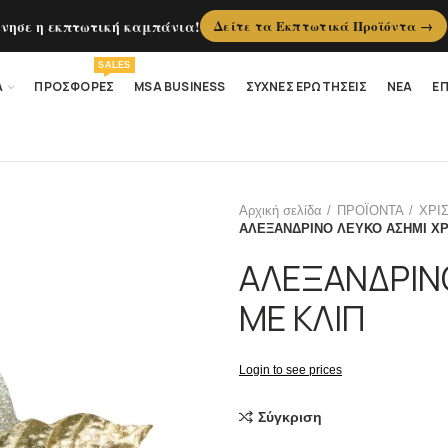
ίνησε η εκπτωτική καμπάνια!
Δείτε τα Εκπτωτικά Προϊόντα →
SALES
Α
ΠΡΟΣΦΟΡΕΣ
MSA BUSINESS
ΣΥΧΝΕΣ ΕΡΩΤΗΣΕΙΣ
ΝΕΑ
ΕΠ
Αρχική σελίδα
ΠΡΟΪΟΝΤΑ
ΧΡΙ
ΑΛΕΞΑΝΔΡΙΝΟ ΛΕΥΚΟ ΑΣΗΜΙ ΧΡ
ΑΛΕΞΑΝΔΡΙΝ
ΜΕ ΚΛΙΠ
Login to see prices
Σύγκριση