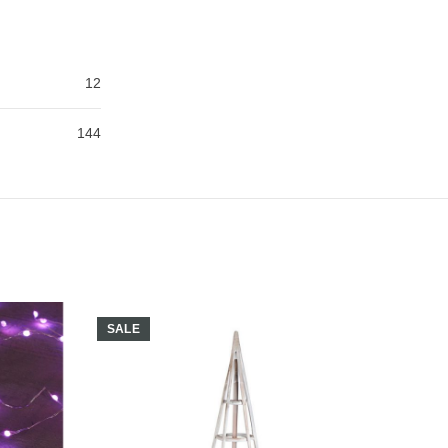
12
144
SALE
SALE