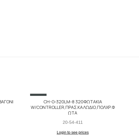
SALE
ΒΑΓΟΝΙ
CH-G-320LM-8 320ΦΩΤΑΚΙΑ
W/CONTROLLER,ΠΡΑΣ.ΚΑΛΩΔΙΟ,ΠΟΛΧΡ.Φ
ΩΤΑ
20-54-411
Login to see prices