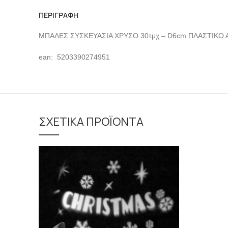
ΠΕΡΙΓΡΑΦΉ
ΜΠΑΛΕΣ ΣΥΣΚΕΥΑΣΙΑ ΧΡΥΣΟ 30τμχ – D6cm ΠΛΑΣΤΙΚΟ
ean: 5203390274951
ΣΧΕΤΙΚΆ ΠΡΟΪΌΝΤΑ