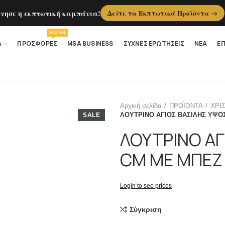
ίνησε η εκπτωτική καμπάνια!
Δείτε τα Εκπτωτικά Προϊόντα →
SALES
Α
ΠΡΟΣΦΟΡΕΣ
MSA BUSINESS
ΣΥΧΝΕΣ ΕΡΩΤΗΣΕΙΣ
ΝΕΑ
ΕΠ
Αρχική σελίδα
ΠΡΟΪΟΝΤΑ
ΧΡΙ
ΛΟΥΤΡΙΝΟ ΑΓΙΟΣ ΒΑΣΙΛΗΣ ΥΨΟ
SALE
ΛΟΥΤΡΙΝΟ ΑΓ
CM ME ΜΠΕΖ
Login to see prices
Σύγκριση