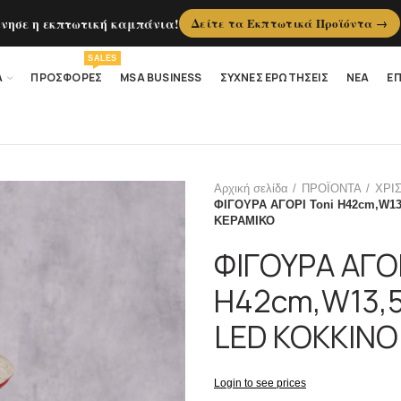
ίνησε η εκπτωτική καμπάνια!
Δείτε τα Εκπτωτικά Προϊόντα →
SALES
Α
ΠΡΟΣΦΟΡΕΣ
MSA BUSINESS
ΣΥΧΝΕΣ ΕΡΩΤΗΣΕΙΣ
ΝΕΑ
ΕΠ
Αρχική σελίδα
ΠΡΟΪΟΝΤΑ
ΧΡΙ
ΦΙΓΟΥΡΑ ΑΓΟΡΙ Toni H42cm,W1
ΚΕΡΑΜΙΚΟ
ΦΙΓΟΥΡΑ ΑΓΟΡ
H42cm,W13,
LED ΚΟΚΚΙΝΟ
Login to see prices