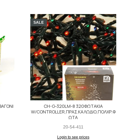
SALE
SALE
ΒΑΓΟΝΙ
CH-G-320LM-8 320ΦΩΤΑΚΙΑ
A
W/CONTROLLER,ΠΡΑΣ.ΚΑΛΩΔΙΟ,ΠΟΛΧΡ.Φ
ΩΤΑ
20-54-411
Login to see prices