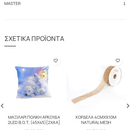
MASTER
1
ΣΧΕΤΙΚΆ ΠΡΟΪΌΝΤΑ
ΜΑΞΙΛΑΡΙ ΠΟΛΙΚΗ ΑΡΚΟΥΔΑ
ΚΟΡΔΕΛΑ 4CMX9.10M
2LED B,O,T, (45X45)[2XAA]
NATURAL MESH