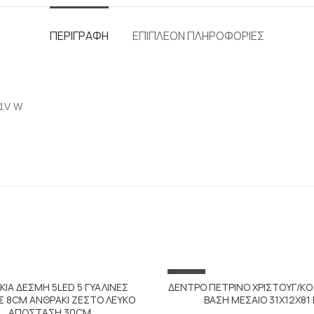
ΠΕΡΙΓΡΑΦΉ
ΕΠΙΠΛΈΟΝ ΠΛΗΡΟΦΟΡΊΕΣ
31V W
SALE
ΙΑ ΔΕΣΜΗ 5LED 5 ΓΥΑΛΙΝΕΣ
ΔΕΝΤΡΟ ΠΕΤΡΙΝΟ ΧΡΙΣΤΟΥΓ/ΚΟ
 8CM ΑΝΘΡΑΚΙ ΖΕΣΤΟ ΛΕΥΚΟ
ΒΑΣΗ ΜΕΣΑΙΟ 31Χ12Χ81 
ΑΠΟΣΤΑΣΗ 30CM