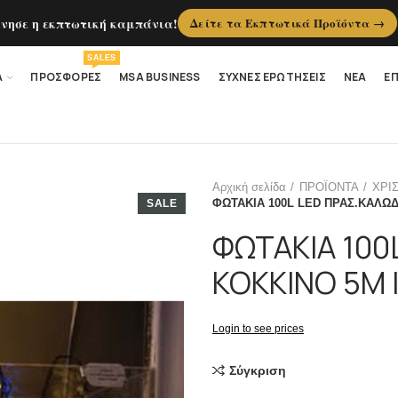
ίνησε η εκπτωτική καμπάνια!
Δείτε τα Εκπτωτικά Προϊόντα →
SALES
Α
ΠΡΟΣΦΟΡΕΣ
MSA BUSINESS
ΣΥΧΝΕΣ ΕΡΩΤΗΣΕΙΣ
ΝΕΑ
ΕΠ
Αρχική σελίδα
ΠΡΟΪΟΝΤΑ
ΧΡΙ
ΦΩΤΑΚΙΑ 100L LED ΠΡΑΣ.ΚΑΛΩΔΙ
SALE
ΦΩΤΑΚΙΑ 100
ΚΟΚΚΙΝΟ 5Μ Ι
Login to see prices
Σύγκριση