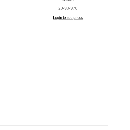
20-90-978
Login to see prices
Δ
ΜΕ