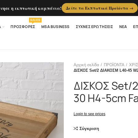
ίνησε η εκπτωτική καμπάνια!
Δείτε τα Εκπτωτικά Προϊόντα →
SALES
Α
ΠΡΟΣΦΟΡΕΣ
MSA BUSINESS
ΣΥΧΝΕΣ ΕΡΩΤΗΣΕΙΣ
ΝΕΑ
ΕΠ
Αρχική σελίδα
ΠΡΟΪΟΝΤΑ
ΧΡΙ
ΔΙΣΚΟΣ Set/2 ΔΙΑΚΟΣΜ L40-45 W
ΔΙΣΚΟΣ Set/
30 H4-5cm F
Login to see prices
Σύγκριση