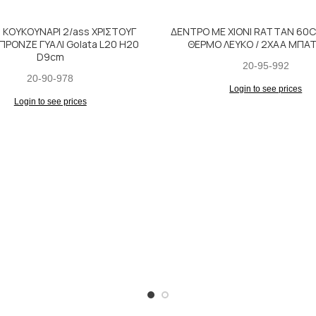
Ι ΚΟΥΚΟΥΝΑΡΙ 2/ass ΧΡΙΣΤΟΥΓ
ΔΕΝΤΡΟ ΜΕ ΧΙΟΝΙ RATTAN 60C
ΡΟΝΖΕ ΓΥΑΛΙ Golata L20 H20
ΘΕΡΜΟ ΛΕΥΚΟ / 2ΧAA ΜΠΑΤ
D9cm
20-95-992
20-90-978
Login to see prices
Login to see prices