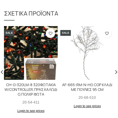
ΣΧΕΤΙΚΆ ΠΡΟΪΌΝΤΑ
SALE
SALE
CH-G-320LM-8 320ΦΩΤΑΚΙΑ
AF-665-RM-Ν-HG COP ΚΛΑΔΙ
W/CONTROLLER,ΠΡΑΣ.ΚΑΛΩΔΙ
ΜΕ ΠΟΥΛΙΕΣ 95 CM
Ο,ΠΟΛΧΡ.ΦΩΤΑ
20-68-510
20-54-411
Login to see prices
Login to see prices