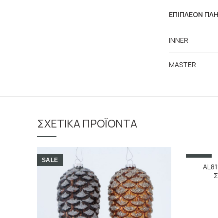
ΕΠΙΠΛΈΟΝ ΠΛ
INNER
MASTER
ΣΧΕΤΙΚΆ ΠΡΟΪΌΝΤΑ
SALE
SALE
AL81
Σ