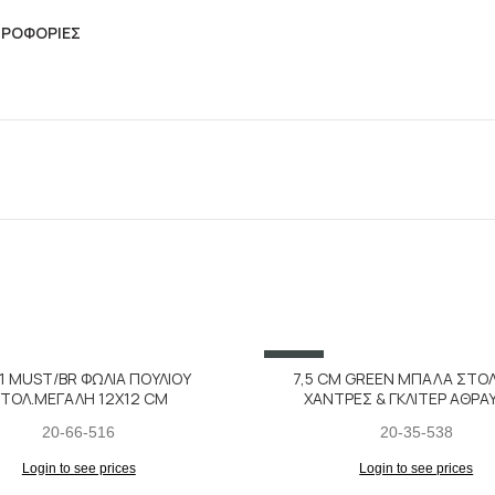
ΗΡΟΦΟΡΊΕΣ
SALE
1 MUST/BR ΦΩΛΙΑ ΠΟΥΛΙΟΥ
7,5 CM GREEN ΜΠΑΛΑ ΣΤΟΛ
ΤΟΛ.ΜΕΓΑΛΗ 12X12 CM
ΧΑΝΤΡΕΣ & ΓΚΛΙΤΕΡ ΑΘΡΑ
20-66-516
20-35-538
Login to see prices
Login to see prices