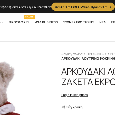
ίνησε η εκπτωτική καμπάνια!
Δείτε τα Εκπτωτικά Προϊόντα →
SALES
Α
ΠΡΟΣΦΟΡΕΣ
MSA BUSINESS
ΣΥΧΝΕΣ ΕΡΩΤΗΣΕΙΣ
ΝΕΑ
ΕΠ
Αρχική σελίδα
ΠΡΟΪΟΝΤΑ
ΧΡΙ
ΑΡΚΟΥΔΑΚΙ ΛΟΥΤΡΙΝΟ ΚΟΚΚΙΝΗ
ΑΡΚΟΥΔΑΚΙ Λ
ΖΑΚΕΤΑ ΕΚΡΟ
Login to see prices
Σύγκριση